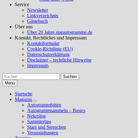
Service
Newsletter
Linkverzeichnis
Gästebuch
Über uns
Über 20 Jahre starautogramme.de
Kontakt, Rechtliches und Impressum
Kontaktformular
Cookie-Richtlinie (EU)
Datenschutzerklärung
Disclaimer – rechtliche Hinweise
Impressum
Suchen
nach:
Menü
Startseite
Magazin
Untermenü
Autogrammbitten
anzeigen
Autogrammsammeln – Basics
Nekrolog
Sammlertips
Stars und Sternchen
Veranstaltungen