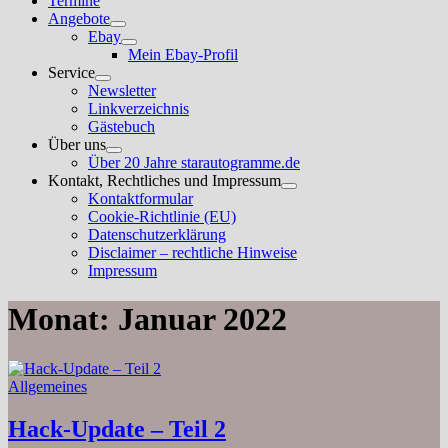
Termine
Angebote
Untermenü
Ebay
anzeigen
Untermenü
Mein Ebay-Profil
anzeigen
Service
Untermenü
Newsletter
anzeigen
Linkverzeichnis
Gästebuch
Über uns
Untermenü
Über 20 Jahre starautogramme.de
anzeigen
Kontakt, Rechtliches und Impressum
Untermenü
Kontaktformular
anzeigen
Cookie-Richtlinie (EU)
Datenschutzerklärung
Disclaimer – rechtliche Hinweise
Impressum
Monat:
Januar 2022
Allgemeines
Hack-Update – Teil 2