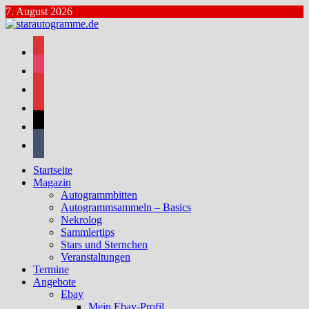
Zum
7. August 2026
Inhalt
springen
facebook
instagram
bluesky
mastodon
threads
tumblr
Startseite
Magazin
Autogrammbitten
Autogrammsammeln – Basics
Nekrolog
Sammlertips
Stars und Sternchen
Veranstaltungen
Termine
Angebote
Ebay
Mein Ebay-Profil