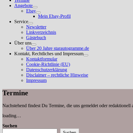
Termine
Angebote
Untermenü
Ebay
anzeigen
Untermenü
Mein Ebay-Profil
anzeigen
Service
Untermenü
Newsletter
anzeigen
Linkverzeichnis
Gästebuch
Über uns
Untermenü
Über 20 Jahre starautogramme.de
anzeigen
Kontakt, Rechtliches und Impressum
Untermenü
Kontaktformular
anzeigen
Cookie-Richtlinie (EU)
Datenschutzerklärung
Disclaimer – rechtliche Hinweise
Impressum
Termine
Nachstehend findest Du Termine, die uns gemeldet oder redaktionell 
loading…
Suchen
Suchen