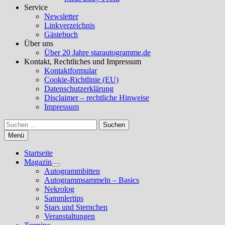
Service
Newsletter
Linkverzeichnis
Gästebuch
Über uns
Über 20 Jahre starautogramme.de
Kontakt, Rechtliches und Impressum
Kontaktformular
Cookie-Richtlinie (EU)
Datenschutzerklärung
Disclaimer – rechtliche Hinweise
Impressum
Suchen
nach:
Menü
Startseite
Magazin
Untermenü
Autogrammbitten
anzeigen
Autogrammsammeln – Basics
Nekrolog
Sammlertips
Stars und Sternchen
Veranstaltungen