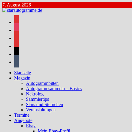
Zum
7. August 2026
Inhalt
springen
facebook
instagram
bluesky
mastodon
threads
tumblr
Startseite
Magazin
Autogrammbitten
Autogrammsammeln – Basics
Nekrolog
Sammlertips
Stars und Sternchen
Veranstaltungen
Termine
Angebote
Ebay
Mein Ebay-Profil