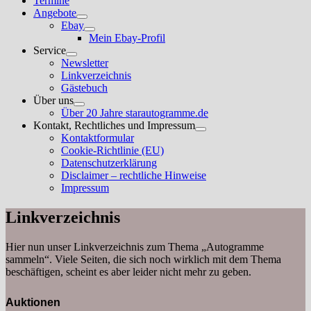
Termine
Angebote
Untermenü
Ebay
anzeigen
Untermenü
Mein Ebay-Profil
anzeigen
Service
Untermenü
Newsletter
anzeigen
Linkverzeichnis
Gästebuch
Über uns
Untermenü
Über 20 Jahre starautogramme.de
anzeigen
Kontakt, Rechtliches und Impressum
Untermenü
Kontaktformular
anzeigen
Cookie-Richtlinie (EU)
Datenschutzerklärung
Disclaimer – rechtliche Hinweise
Impressum
Linkverzeichnis
Hier nun unser Linkverzeichnis zum Thema „Autogramme
sammeln“. Viele Seiten, die sich noch wirklich mit dem Thema
beschäftigen, scheint es aber leider nicht mehr zu geben.
Auktionen