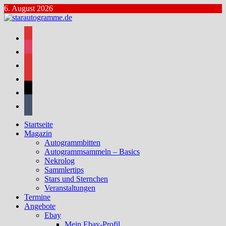
Zum
6. August 2026
Inhalt
springen
facebook
instagram
bluesky
mastodon
threads
tumblr
Startseite
Magazin
Autogrammbitten
Autogrammsammeln – Basics
Nekrolog
Sammlertips
Stars und Sternchen
Veranstaltungen
Termine
Angebote
Ebay
Mein Ebay-Profil