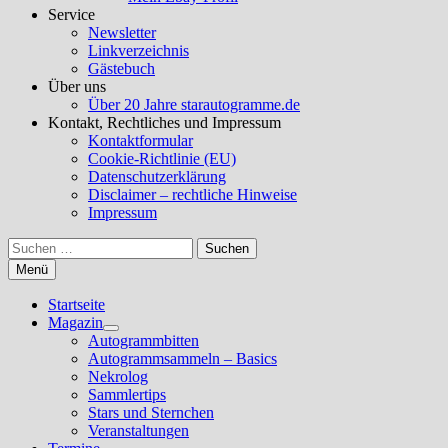
Service
Newsletter
Linkverzeichnis
Gästebuch
Über uns
Über 20 Jahre starautogramme.de
Kontakt, Rechtliches und Impressum
Kontaktformular
Cookie-Richtlinie (EU)
Datenschutzerklärung
Disclaimer – rechtliche Hinweise
Impressum
Suchen
nach:
Menü
Startseite
Magazin
Untermenü
Autogrammbitten
anzeigen
Autogrammsammeln – Basics
Nekrolog
Sammlertips
Stars und Sternchen
Veranstaltungen