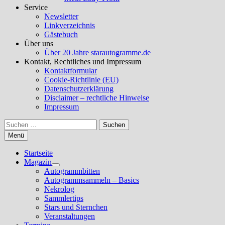
Service
Newsletter
Linkverzeichnis
Gästebuch
Über uns
Über 20 Jahre starautogramme.de
Kontakt, Rechtliches und Impressum
Kontaktformular
Cookie-Richtlinie (EU)
Datenschutzerklärung
Disclaimer – rechtliche Hinweise
Impressum
Suchen
nach:
Menü
Startseite
Magazin
Untermenü
Autogrammbitten
anzeigen
Autogrammsammeln – Basics
Nekrolog
Sammlertips
Stars und Sternchen
Veranstaltungen