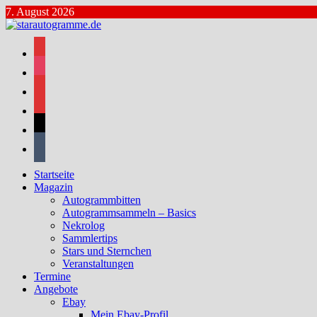
Zum
7. August 2026
Inhalt
springen
facebook
instagram
bluesky
mastodon
threads
tumblr
Startseite
Magazin
Autogrammbitten
Autogrammsammeln – Basics
Nekrolog
Sammlertips
Stars und Sternchen
Veranstaltungen
Termine
Angebote
Ebay
Mein Ebay-Profil