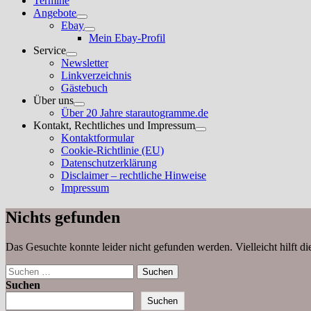
Termine
Angebote
Untermenü
Ebay
anzeigen
Untermenü
Mein Ebay-Profil
anzeigen
Service
Untermenü
Newsletter
anzeigen
Linkverzeichnis
Gästebuch
Über uns
Untermenü
Über 20 Jahre starautogramme.de
anzeigen
Kontakt, Rechtliches und Impressum
Untermenü
Kontaktformular
anzeigen
Cookie-Richtlinie (EU)
Datenschutzerklärung
Disclaimer – rechtliche Hinweise
Impressum
Nichts gefunden
Das Gesuchte konnte leider nicht gefunden werden. Vielleicht hilft d
Suchen
nach:
Suchen
Suchen