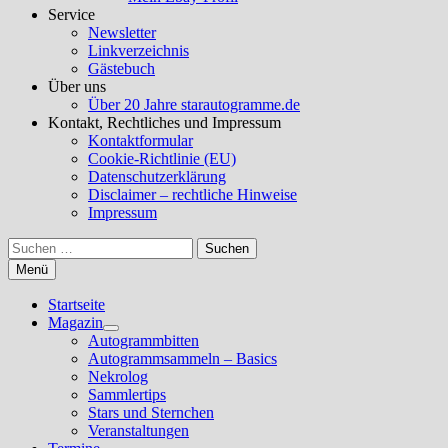
Service
Newsletter
Linkverzeichnis
Gästebuch
Über uns
Über 20 Jahre starautogramme.de
Kontakt, Rechtliches und Impressum
Kontaktformular
Cookie-Richtlinie (EU)
Datenschutzerklärung
Disclaimer – rechtliche Hinweise
Impressum
Suchen
nach:
Menü
Startseite
Magazin
Untermenü
Autogrammbitten
anzeigen
Autogrammsammeln – Basics
Nekrolog
Sammlertips
Stars und Sternchen
Veranstaltungen