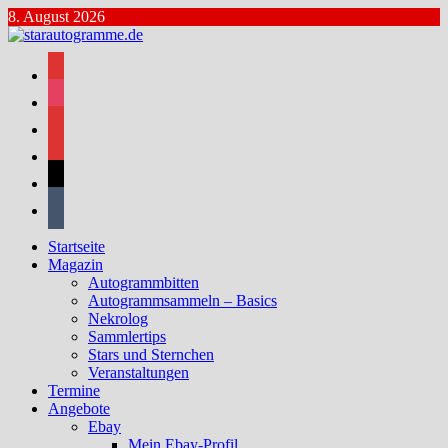
Zum
8. August 2026
Inhalt
springen
facebook
instagram
bluesky
mastodon
threads
tumblr
Startseite
Magazin
Autogrammbitten
Autogrammsammeln – Basics
Nekrolog
Sammlertips
Stars und Sternchen
Veranstaltungen
Termine
Angebote
Ebay
Mein Ebay-Profil