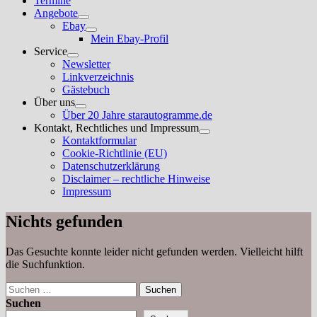
Termine
Angebote
Untermenü
Ebay
anzeigen
Untermenü
Mein Ebay-Profil
anzeigen
Service
Untermenü
Newsletter
anzeigen
Linkverzeichnis
Gästebuch
Über uns
Untermenü
Über 20 Jahre starautogramme.de
anzeigen
Kontakt, Rechtliches und Impressum
Untermenü
Kontaktformular
anzeigen
Cookie-Richtlinie (EU)
Datenschutzerklärung
Disclaimer – rechtliche Hinweise
Impressum
Nichts gefunden
Das Gesuchte konnte leider nicht gefunden werden. Vielleicht hilft
die Suchfunktion.
Suchen
nach:
Suchen