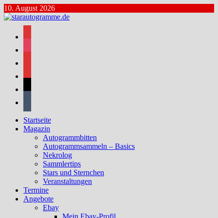
Zum
10. August 2026
Inhalt
springen
facebook
instagram
bluesky
mastodon
threads
tumblr
Startseite
Magazin
Autogrammbitten
Autogrammsammeln – Basics
Nekrolog
Sammlertips
Stars und Sternchen
Veranstaltungen
Termine
Angebote
Ebay
Mein Ebay-Profil