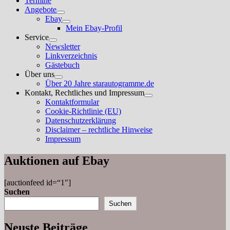
Termine
Angebote
Untermenü
Ebay
anzeigen
Untermenü
Mein Ebay-Profil
anzeigen
Service
Untermenü
Newsletter
anzeigen
Linkverzeichnis
Gästebuch
Über uns
Untermenü
Über 20 Jahre starautogramme.de
anzeigen
Kontakt, Rechtliches und Impressum
Untermenü
Kontaktformular
anzeigen
Cookie-Richtlinie (EU)
Datenschutzerklärung
Disclaimer – rechtliche Hinweise
Impressum
Auktionen auf Ebay
[auctionfeed id=“1″]
Suchen
Suchen
Neuste Beiträge