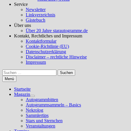
Service
Newsletter
Linkverzeichnis
Gästebuch
Über uns
Über 20 Jahre starautogramme.de
Kontakt, Rechtliches und Impressum
Kontaktformular
Cookie-Richtlinie (EU)
Datenschutzerklärung
Disclaimer – rechtliche Hinweise
Impressum
Suchen
nach:
Menü
Startseite
Magazin
Untermenü
Autogrammbitten
anzeigen
Autogrammsammeln – Basics
Nekrolog
Sammlertips
Stars und Sternchen
Veranstaltungen