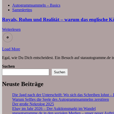
Autogrammsammeln – Basics
Sammlertips
Royals, Ruhm und Realität – warum das englische K
Weiterlesen
Load More
Egal, wie Du Dich entscheidest. Ein Besuch auf starautogramme.de is
Suchen
Suchen
Neuste Beiträge
Die Jagd nach der Unterschrift: Wo sich das Schreiben lohnt 
Warum Selfies die Seele des Autogrammsammelns zerstören
Der große Nekrolog 2025
Ebay im Jahr 2026 – Der Auktionsmarkt im Wandel
starautogramme.de in den sozialen Medien – unser neuer Auftri