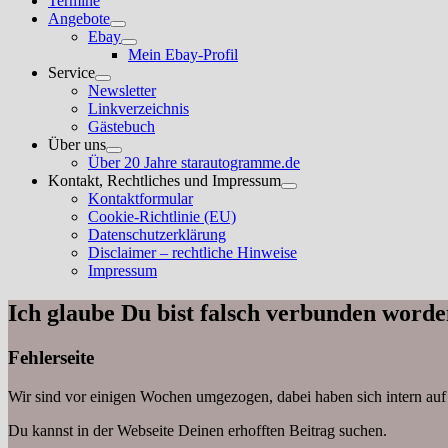
Termine
Angebote
Untermenü
Ebay
anzeigen
Untermenü
Mein Ebay-Profil
anzeigen
Service
Untermenü
Newsletter
anzeigen
Linkverzeichnis
Gästebuch
Über uns
Untermenü
Über 20 Jahre starautogramme.de
anzeigen
Kontakt, Rechtliches und Impressum
Untermenü
Kontaktformular
anzeigen
Cookie-Richtlinie (EU)
Datenschutzerklärung
Disclaimer – rechtliche Hinweise
Impressum
Ich glaube Du bist falsch verbunden worde
Fehlerseite
Wir sind vor einigen Wochen umgezogen, dabei haben sich intern auf
Du kannst in der Webseite Deinen erhofften Beitrag suchen.