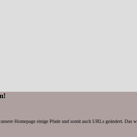
n!
 unsere Homepage einige Pfade und somit auch URLs geändert. Das wis