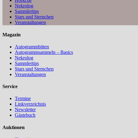
Hood.de
Nekrolog
Sammlertips
Stars und Sternchen
Veranstaltungen
Magazin
Autogrammbitten
Autogrammsammeln – Basics
Nekrolog
Sammlertips
Stars und Sternchen
Veranstaltungen
Service
Termine
Linkverzeichnis
Newsletter
Gästebuch
Auktionen