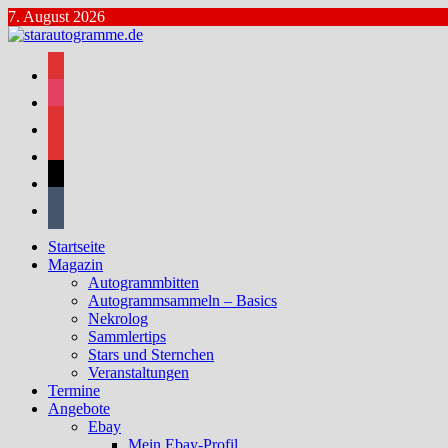
Zum
7. August 2026
Inhalt
springen
facebook
instagram
bluesky
mastodon
threads
tumblr
Startseite
Magazin
Autogrammbitten
Autogrammsammeln – Basics
Nekrolog
Sammlertips
Stars und Sternchen
Veranstaltungen
Termine
Angebote
Ebay
Mein Ebay-Profil