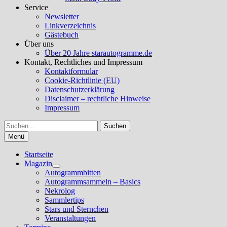
Service
Newsletter
Linkverzeichnis
Gästebuch
Über uns
Über 20 Jahre starautogramme.de
Kontakt, Rechtliches und Impressum
Kontaktformular
Cookie-Richtlinie (EU)
Datenschutzerklärung
Disclaimer – rechtliche Hinweise
Impressum
Suchen
nach:
Menü
Startseite
Magazin
Untermenü
Autogrammbitten
anzeigen
Autogrammsammeln – Basics
Nekrolog
Sammlertips
Stars und Sternchen
Veranstaltungen