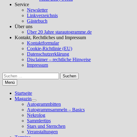
Service
Newsletter
Linkverzeichnis
Gästebuch
Über uns
Über 20 Jahre starautogramme.de
Kontakt, Rechtliches und Impressum
Kontaktformular
Cookie-Richtlinie (EU)
Datenschutzerklärung
Disclaimer – rechtliche Hinweise
Impressum
Suchen
nach:
Menü
Startseite
Magazin
Untermenü
Autogrammbitten
anzeigen
Autogrammsammeln – Basics
Nekrolog
Sammlertips
Stars und Sternchen
Veranstaltungen