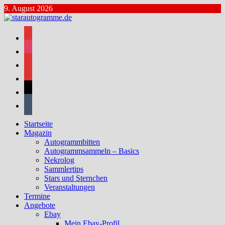
Zum
9. August 2026
Inhalt
springen
facebook
instagram
bluesky
mastodon
threads
tumblr
Startseite
Magazin
Autogrammbitten
Autogrammsammeln – Basics
Nekrolog
Sammlertips
Stars und Sternchen
Veranstaltungen
Termine
Angebote
Ebay
Mein Ebay-Profil