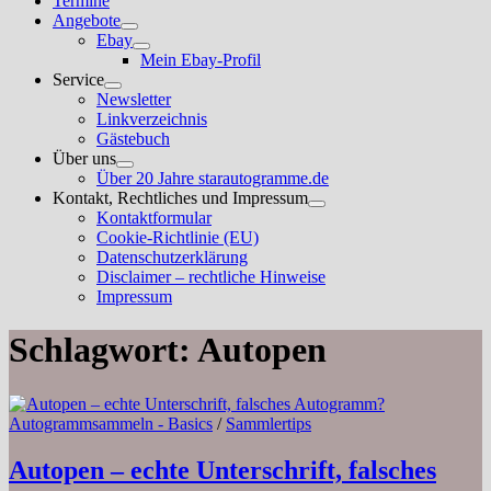
Termine
Angebote
Untermenü
Ebay
anzeigen
Untermenü
Mein Ebay-Profil
anzeigen
Service
Untermenü
Newsletter
anzeigen
Linkverzeichnis
Gästebuch
Über uns
Untermenü
Über 20 Jahre starautogramme.de
anzeigen
Kontakt, Rechtliches und Impressum
Untermenü
Kontaktformular
anzeigen
Cookie-Richtlinie (EU)
Datenschutzerklärung
Disclaimer – rechtliche Hinweise
Impressum
Schlagwort:
Autopen
Autogrammsammeln - Basics
/
Sammlertips
Autopen – echte Unterschrift, falsches