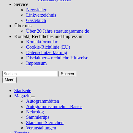
Service
Newsletter
Linkverzeichnis
Gästebuch
Über uns
Über 20 Jahre starautogramme.de
Kontakt, Rechtliches und Impressum
Kontaktformular
Cookie-Richtlinie (EU)
Datenschutzerklärung
Disclaimer – rechtliche Hinweise
Impressum
Suchen
nach:
Menü
Startseite
Magazin
Untermenü
Autogrammbitten
anzeigen
Autogrammsammeln – Basics
Nekrolog
Sammlertips
Stars und Sternchen
Veranstaltungen