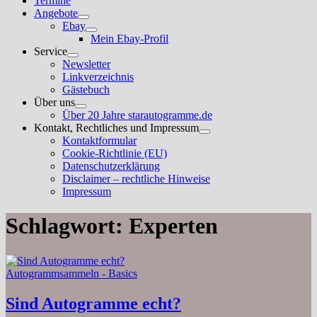
Termine
Angebote
Untermenü
Ebay
anzeigen
Untermenü
Mein Ebay-Profil
anzeigen
Service
Untermenü
Newsletter
anzeigen
Linkverzeichnis
Gästebuch
Über uns
Untermenü
Über 20 Jahre starautogramme.de
anzeigen
Kontakt, Rechtliches und Impressum
Untermenü
Kontaktformular
anzeigen
Cookie-Richtlinie (EU)
Datenschutzerklärung
Disclaimer – rechtliche Hinweise
Impressum
Schlagwort:
Experten
Autogrammsammeln - Basics
Sind Autogramme echt?