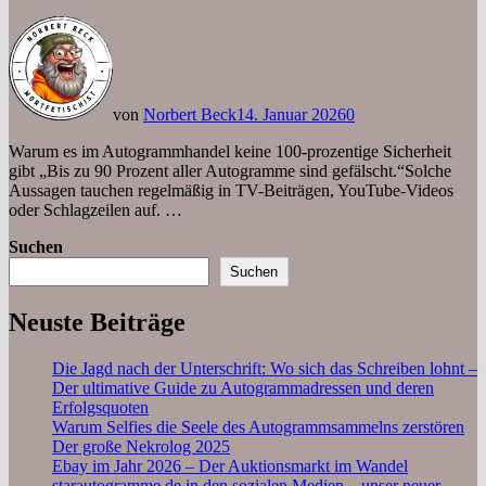
von
Norbert Beck
14. Januar 2026
0
Warum es im Autogrammhandel keine 100-prozentige Sicherheit
gibt „Bis zu 90 Prozent aller Autogramme sind gefälscht.“Solche
Aussagen tauchen regelmäßig in TV-Beiträgen, YouTube-Videos
oder Schlagzeilen auf. …
Suchen
Suchen
Neuste Beiträge
Die Jagd nach der Unterschrift: Wo sich das Schreiben lohnt –
Der ultimative Guide zu Autogrammadressen und deren
Erfolgsquoten
Warum Selfies die Seele des Autogrammsammelns zerstören
Der große Nekrolog 2025
Ebay im Jahr 2026 – Der Auktionsmarkt im Wandel
starautogramme.de in den sozialen Medien – unser neuer