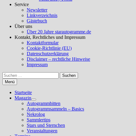
Service
Newsletter
Linkverzeichnis
Gästebuch
Über uns
Über 20 Jahre starautogramme.de
Kontakt, Rechtliches und Impressum
Kontaktformular
Cookie-Richtlinie (EU)
Datenschutzerklärung
Disclaimer – rechtliche Hinweise
Impressum
Suchen
nach:
Menü
Startseite
Magazin
Untermenü
Autogrammbitten
anzeigen
Autogrammsammeln – Basics
Nekrolog
Sammlertips
Stars und Sternchen
Veranstaltungen