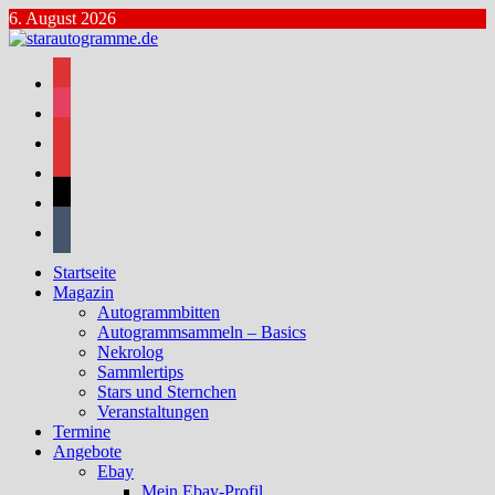
Zum
6. August 2026
Inhalt
springen
facebook
instagram
bluesky
mastodon
threads
tumblr
Startseite
Magazin
Autogrammbitten
Autogrammsammeln – Basics
Nekrolog
Sammlertips
Stars und Sternchen
Veranstaltungen
Termine
Angebote
Ebay
Mein Ebay-Profil