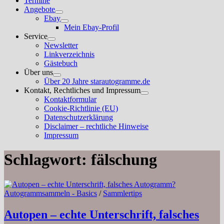
Termine
Angebote
Untermenü
Ebay
anzeigen
Untermenü
Mein Ebay-Profil
anzeigen
Service
Untermenü
Newsletter
anzeigen
Linkverzeichnis
Gästebuch
Über uns
Untermenü
Über 20 Jahre starautogramme.de
anzeigen
Kontakt, Rechtliches und Impressum
Untermenü
Kontaktformular
anzeigen
Cookie-Richtlinie (EU)
Datenschutzerklärung
Disclaimer – rechtliche Hinweise
Impressum
Schlagwort:
fälschung
Autogrammsammeln - Basics
/
Sammlertips
Autopen – echte Unterschrift, falsches