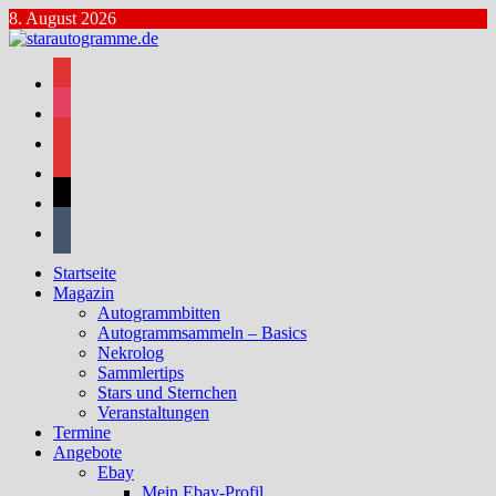
Zum
8. August 2026
Inhalt
springen
facebook
instagram
bluesky
mastodon
threads
tumblr
Startseite
Magazin
Autogrammbitten
Autogrammsammeln – Basics
Nekrolog
Sammlertips
Stars und Sternchen
Veranstaltungen
Termine
Angebote
Ebay
Mein Ebay-Profil