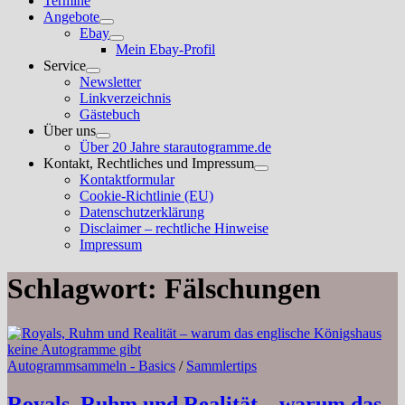
Termine
Angebote
Untermenü
Ebay
anzeigen
Untermenü
Mein Ebay-Profil
anzeigen
Service
Untermenü
Newsletter
anzeigen
Linkverzeichnis
Gästebuch
Über uns
Untermenü
Über 20 Jahre starautogramme.de
anzeigen
Kontakt, Rechtliches und Impressum
Untermenü
Kontaktformular
anzeigen
Cookie-Richtlinie (EU)
Datenschutzerklärung
Disclaimer – rechtliche Hinweise
Impressum
Schlagwort:
Fälschungen
Autogrammsammeln - Basics
/
Sammlertips
Royals, Ruhm und Realität – warum das