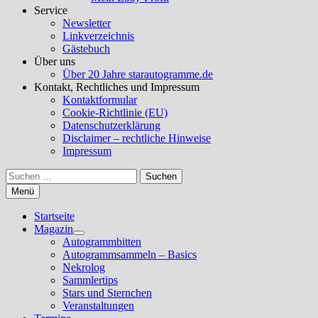
Service
Newsletter
Linkverzeichnis
Gästebuch
Über uns
Über 20 Jahre starautogramme.de
Kontakt, Rechtliches und Impressum
Kontaktformular
Cookie-Richtlinie (EU)
Datenschutzerklärung
Disclaimer – rechtliche Hinweise
Impressum
Suchen
nach:
Menü
Startseite
Magazin
Untermenü
Autogrammbitten
anzeigen
Autogrammsammeln – Basics
Nekrolog
Sammlertips
Stars und Sternchen
Veranstaltungen