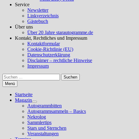
Service
Newsletter
Linkverzeichnis
Gästebuch
Über uns
Über 20 Jahre starautogramme.de
Kontakt, Rechtliches und Impressum
Kontaktformular
Cookie-Richtlinie (EU)
Datenschutzerklärung
Disclaimer – rechtliche Hinweise
Impressum
Suchen
nach:
Menü
Startseite
Magazin
Untermenü
Autogrammbitten
anzeigen
Autogrammsammeln – Basics
Nekrolog
Sammlertips
Stars und Sternchen
Veranstaltungen