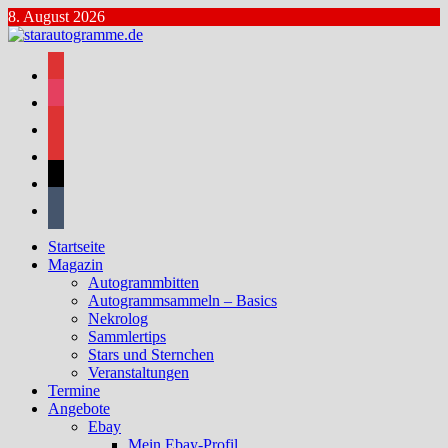
Zum
8. August 2026
Inhalt
springen
facebook
instagram
bluesky
mastodon
threads
tumblr
Startseite
Magazin
Autogrammbitten
Autogrammsammeln – Basics
Nekrolog
Sammlertips
Stars und Sternchen
Veranstaltungen
Termine
Angebote
Ebay
Mein Ebay-Profil