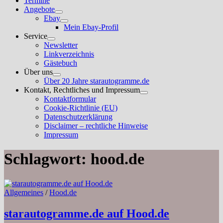
Termine
Angebote
Untermenü
Ebay
anzeigen
Untermenü
Mein Ebay-Profil
anzeigen
Service
Untermenü
Newsletter
anzeigen
Linkverzeichnis
Gästebuch
Über uns
Untermenü
Über 20 Jahre starautogramme.de
anzeigen
Kontakt, Rechtliches und Impressum
Untermenü
Kontaktformular
anzeigen
Cookie-Richtlinie (EU)
Datenschutzerklärung
Disclaimer – rechtliche Hinweise
Impressum
Schlagwort:
hood.de
Allgemeines
/
Hood.de
starautogramme.de auf Hood.de