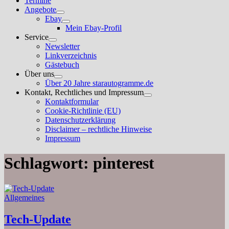
Termine
Angebote
Untermenü
Ebay
anzeigen
Untermenü
Mein Ebay-Profil
anzeigen
Service
Untermenü
Newsletter
anzeigen
Linkverzeichnis
Gästebuch
Über uns
Untermenü
Über 20 Jahre starautogramme.de
anzeigen
Kontakt, Rechtliches und Impressum
Untermenü
Kontaktformular
anzeigen
Cookie-Richtlinie (EU)
Datenschutzerklärung
Disclaimer – rechtliche Hinweise
Impressum
Schlagwort:
pinterest
Allgemeines
Tech-Update