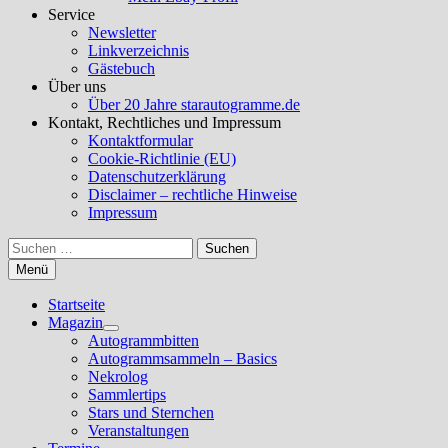
Service
Newsletter
Linkverzeichnis
Gästebuch
Über uns
Über 20 Jahre starautogramme.de
Kontakt, Rechtliches und Impressum
Kontaktformular
Cookie-Richtlinie (EU)
Datenschutzerklärung
Disclaimer – rechtliche Hinweise
Impressum
Suchen
nach:
Menü
Startseite
Magazin
Untermenü
Autogrammbitten
anzeigen
Autogrammsammeln – Basics
Nekrolog
Sammlertips
Stars und Sternchen
Veranstaltungen