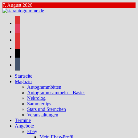
Zum
7. August 2026
Inhalt
springen
facebook
instagram
bluesky
mastodon
threads
tumblr
Startseite
Magazin
Autogrammbitten
Autogrammsammeln – Basics
Nekrolog
Sammlertips
Stars und Sternchen
Veranstaltungen
Termine
Angebote
Ebay
Mein Ebay-Profil