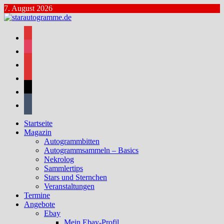
Zum
7. August 2026
Inhalt
springen
facebook
instagram
bluesky
mastodon
threads
tumblr
Startseite
Magazin
Autogrammbitten
Autogrammsammeln – Basics
Nekrolog
Sammlertips
Stars und Sternchen
Veranstaltungen
Termine
Angebote
Ebay
Mein Ebay-Profil