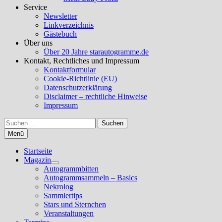
Service
Newsletter
Linkverzeichnis
Gästebuch
Über uns
Über 20 Jahre starautogramme.de
Kontakt, Rechtliches und Impressum
Kontaktformular
Cookie-Richtlinie (EU)
Datenschutzerklärung
Disclaimer – rechtliche Hinweise
Impressum
Suchen
nach:
Menü
Startseite
Magazin
Untermenü
Autogrammbitten
anzeigen
Autogrammsammeln – Basics
Nekrolog
Sammlertips
Stars und Sternchen
Veranstaltungen