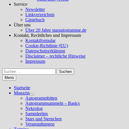
Service
Newsletter
Linkverzeichnis
Gästebuch
Über uns
Über 20 Jahre starautogramme.de
Kontakt, Rechtliches und Impressum
Kontaktformular
Cookie-Richtlinie (EU)
Datenschutzerklärung
Disclaimer – rechtliche Hinweise
Impressum
Suchen
nach:
Menü
Startseite
Magazin
Untermenü
Autogrammbitten
anzeigen
Autogrammsammeln – Basics
Nekrolog
Sammlertips
Stars und Sternchen
Veranstaltungen