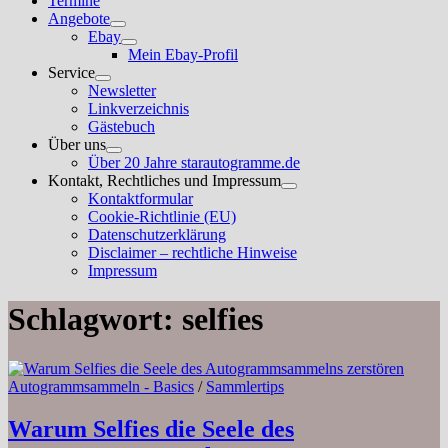
Termine
Angebote
Untermenü
Ebay
anzeigen
Untermenü
Mein Ebay-Profil
anzeigen
Service
Untermenü
Newsletter
anzeigen
Linkverzeichnis
Gästebuch
Über uns
Untermenü
Über 20 Jahre starautogramme.de
anzeigen
Kontakt, Rechtliches und Impressum
Untermenü
Kontaktformular
anzeigen
Cookie-Richtlinie (EU)
Datenschutzerklärung
Disclaimer – rechtliche Hinweise
Impressum
Schlagwort:
selfies
Autogrammsammeln - Basics
/
Sammlertips
Warum Selfies die Seele des