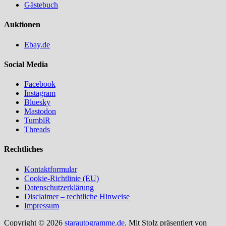
Gästebuch
Auktionen
Ebay.de
Social Media
Facebook
Instagram
Bluesky
Mastodon
TumblR
Threads
Rechtliches
Kontaktformular
Cookie-Richtlinie (EU)
Datenschutzerklärung
Disclaimer – rechtliche Hinweise
Impressum
Copyright © 2026
starautogramme.de
. Mit Stolz präsentiert von