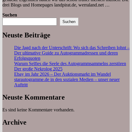
drei Blogs und Homepages landpirat.de, werraland.net …
Suchen
Suchen
Neuste Beiträge
Die Jagd nach der Unterschrift: Wo sich das Schreiben lohnt –
Der ultimative Guide zu Autogrammadressen und deren
Erfolgsquoten
Warum Selfies die Seele des Autogrammsammelns zerstören
Der große Nekrolog 2025
Ebay im Jahr 2026 – Der Auktionsmarkt im Wandel
starautogramme.de in den sozialen Medien – unser neuer
Auftritt
Neuste Kommentare
Es sind keine Kommentare vorhanden.
Archive