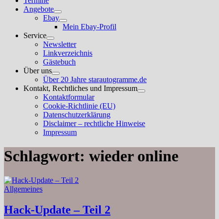
Termine
Angebote
Untermenü
Ebay
anzeigen
Untermenü
Mein Ebay-Profil
anzeigen
Service
Untermenü
Newsletter
anzeigen
Linkverzeichnis
Gästebuch
Über uns
Untermenü
Über 20 Jahre starautogramme.de
anzeigen
Kontakt, Rechtliches und Impressum
Untermenü
Kontaktformular
anzeigen
Cookie-Richtlinie (EU)
Datenschutzerklärung
Disclaimer – rechtliche Hinweise
Impressum
Schlagwort:
wieder online
Allgemeines
Hack-Update – Teil 2