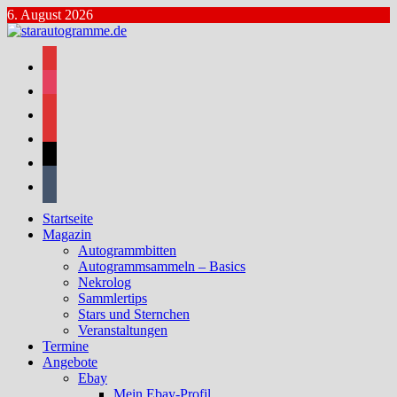
Zum
6. August 2026
Inhalt
springen
facebook
instagram
bluesky
mastodon
threads
tumblr
Startseite
Magazin
Autogrammbitten
Autogrammsammeln – Basics
Nekrolog
Sammlertips
Stars und Sternchen
Veranstaltungen
Termine
Angebote
Ebay
Mein Ebay-Profil