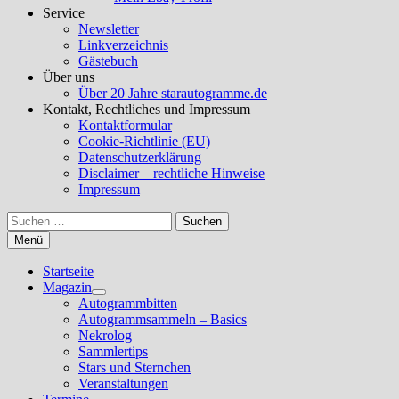
Service
Newsletter
Linkverzeichnis
Gästebuch
Über uns
Über 20 Jahre starautogramme.de
Kontakt, Rechtliches und Impressum
Kontaktformular
Cookie-Richtlinie (EU)
Datenschutzerklärung
Disclaimer – rechtliche Hinweise
Impressum
Suchen
nach:
Menü
Startseite
Magazin
Untermenü
Autogrammbitten
anzeigen
Autogrammsammeln – Basics
Nekrolog
Sammlertips
Stars und Sternchen
Veranstaltungen