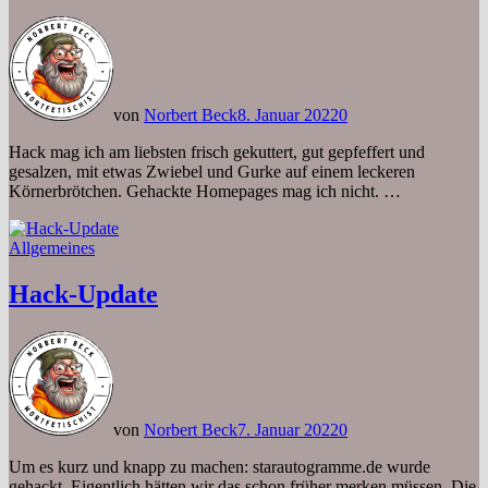
von
Norbert Beck
8. Januar 2022
0
Hack mag ich am liebsten frisch gekuttert, gut gepfeffert und
gesalzen, mit etwas Zwiebel und Gurke auf einem leckeren
Körnerbrötchen. Gehackte Homepages mag ich nicht. …
Allgemeines
Hack-Update
von
Norbert Beck
7. Januar 2022
0
Um es kurz und knapp zu machen: starautogramme.de wurde
gehackt. Eigentlich hätten wir das schon früher merken müssen. Die