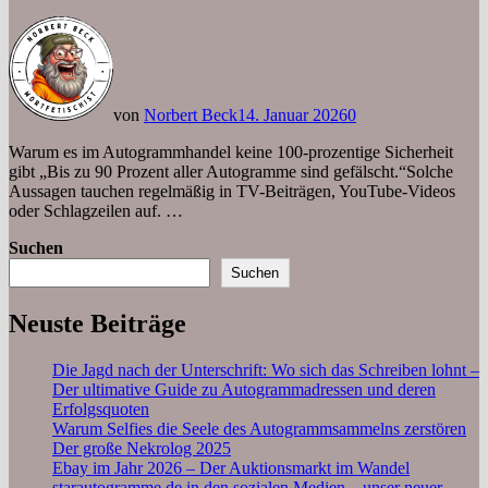
von
Norbert Beck
14. Januar 2026
0
Warum es im Autogrammhandel keine 100-prozentige Sicherheit
gibt „Bis zu 90 Prozent aller Autogramme sind gefälscht.“Solche
Aussagen tauchen regelmäßig in TV-Beiträgen, YouTube-Videos
oder Schlagzeilen auf. …
Suchen
Suchen
Neuste Beiträge
Die Jagd nach der Unterschrift: Wo sich das Schreiben lohnt –
Der ultimative Guide zu Autogrammadressen und deren
Erfolgsquoten
Warum Selfies die Seele des Autogrammsammelns zerstören
Der große Nekrolog 2025
Ebay im Jahr 2026 – Der Auktionsmarkt im Wandel
starautogramme.de in den sozialen Medien – unser neuer