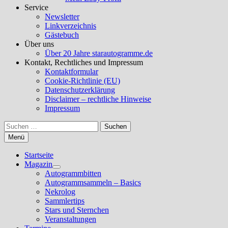
Service
Newsletter
Linkverzeichnis
Gästebuch
Über uns
Über 20 Jahre starautogramme.de
Kontakt, Rechtliches und Impressum
Kontaktformular
Cookie-Richtlinie (EU)
Datenschutzerklärung
Disclaimer – rechtliche Hinweise
Impressum
Suchen
nach:
Menü
Startseite
Magazin
Untermenü
Autogrammbitten
anzeigen
Autogrammsammeln – Basics
Nekrolog
Sammlertips
Stars und Sternchen
Veranstaltungen