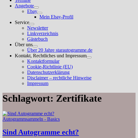
Termine
Angebote
Untermenü
Ebay
anzeigen
Untermenü
Mein Ebay-Profil
anzeigen
Service
Untermenü
Newsletter
anzeigen
Linkverzeichnis
Gästebuch
Über uns
Untermenü
Über 20 Jahre starautogramme.de
anzeigen
Kontakt, Rechtliches und Impressum
Untermenü
Kontaktformular
anzeigen
Cookie-Richtlinie (EU)
Datenschutzerklärung
Disclaimer – rechtliche Hinweise
Impressum
Schlagwort:
Zertifikate
Autogrammsammeln - Basics
Sind Autogramme echt?