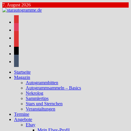
Zum
7. August 2026
Inhalt
springen
facebook
instagram
bluesky
mastodon
threads
tumblr
Startseite
Magazin
Autogrammbitten
Autogrammsammeln – Basics
Nekrolog
Sammlertips
Stars und Sternchen
Veranstaltungen
Termine
Angebote
Ebay
Mein Ebay-Profil